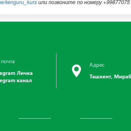
.me/kenguru_kurs
или позвоните по номеру +99877075
 почта
Адрес
legram Личка
Ташкент, Мираб
legram канал