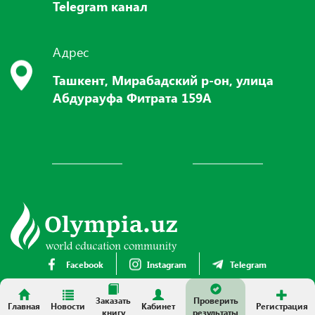
Telegram канал
Адрес
Ташкент, Мирабадский р-он, улица
Абдурауфа Фитрата 159А
Facebook
Instagram
Telegram
Заказать
Проверить
Главная
Новости
Кабинет
Регистрация
книгу
результаты