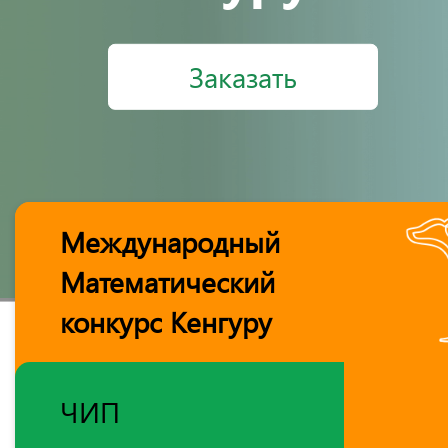
Заказать
Международный
Математический
конкурс Кенгуру
ЧИП