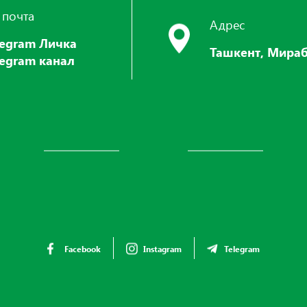
 почта
Адрес
legram Личка
Ташкент, Мираб
legram канал
Facebook
Instagram
Telegram