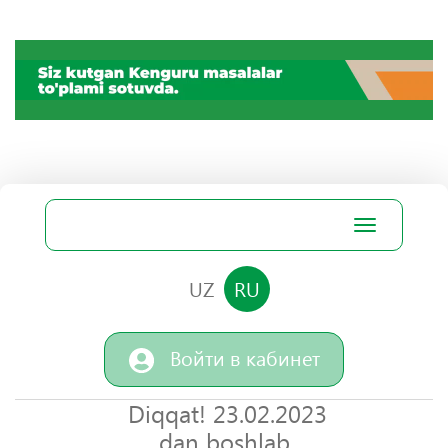
Toggle
navigation
UZ
RU
Войти в кабинет
Diqqat! 23.02.2023
dan boshlab