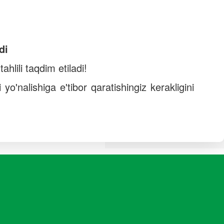
ndi
hlili taqdim etiladi!
o'nalishiga e'tibor qaratishingiz kerakligini