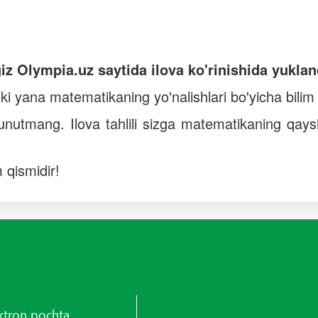
iz Olympia.uz saytida ilova ko'rinishida yukla
ki yana matematikaning yo'nalishlari bo'yicha bilim ta
nutmang. Ilova tahlili sizga matematikaning qaysi y
 qismidir!
ktron pochta