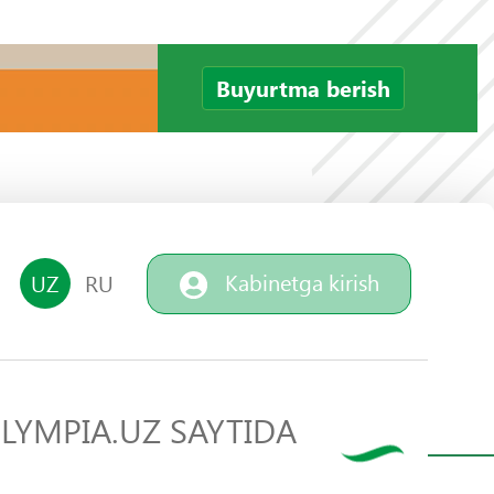
Buyurtma berish
Kabinetga kirish
UZ
RU
LYMPIA.UZ SAYTIDA