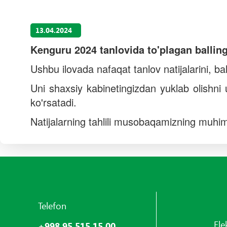
13.04.2024
Kenguru 2024 tanlovida to'plagan balling
Ushbu ilovada nafaqat tanlov natijalarini, bal
Uni shaxsiy kabinetingizdan yuklab olishni u
ko'rsatadi.
Natijalarning tahlili musobaqamizning muhim
Telefon
Ele
+998 95 515 15 00