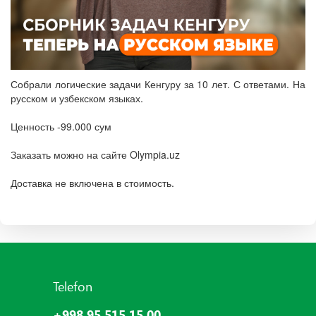
Собрали логические задачи Кенгуру за 10 лет. С ответами. На
русском и узбекском языках.
Ценность -99.000 сум
Заказать можно на сайте Olympia.uz
Доставка не включена в стоимость.
Telefon
+998 95 515 15 00