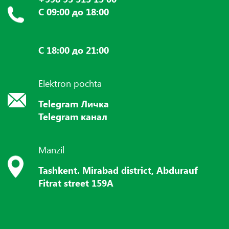
С 09:00 до 18:00
С 18:00 до 21:00
Elektron pochta
Telegram Личка
Telegram канал
Manzil
Tashkent. Mirabad district, Abdurauf
Fitrat street 159A