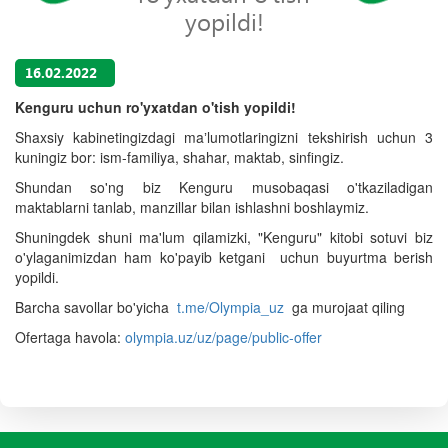
yopildi!
16.02.2022
Kenguru uchun ro'yxatdan o'tish yopildi!
Shaxsiy kabinetingizdagi maʼlumotlaringizni tekshirish uchun 3
kuningiz bor: ism-familiya, shahar, maktab, sinfingiz.
Shundan so'ng biz Kenguru musobaqasi o'tkaziladigan
maktablarni tanlab, manzillar bilan ishlashni boshlaymiz.
Shuningdek shuni ma'lum qilamizki, "Kenguru" kitobi sotuvi biz
o'ylaganimizdan ham ko'payib ketgani uchun buyurtma berish
yopildi.
Barcha savollar bo'yicha
t.me/Olympia_uz
ga murojaat qiling
Ofertaga havola:
olympia.uz/uz/page/public-offer