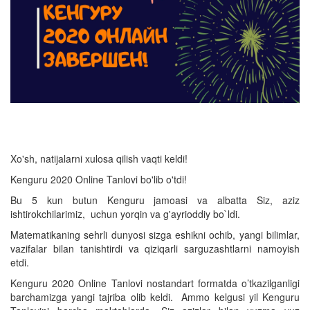
Xo'sh, natijalarni xulosa qilish vaqti keldi!
Kenguru 2020 Online Tanlovi bo'lib o'tdi!
Bu 5 kun butun Kenguru jamoasi va albatta Siz, aziz
ishtirokchilarimiz, uchun yorqin va g'ayrioddiy bo`ldi.
Matematikaning sehrli dunyosi sizga eshikni ochib, yangi bilimlar,
vazifalar bilan tanishtirdi va qiziqarli sarguzashtlarni namoyish
etdi.
Kenguru 2020 Online Tanlovi nostandart formatda o’tkazilganligi
barchamizga yangi tajriba olib keldi. Ammo kelgusi yil Kenguru