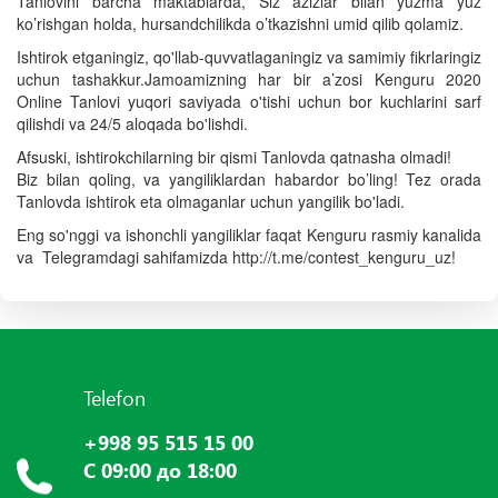
Tanlovini barcha maktablarda, Siz azizlar bilan yuzma yuz
ko’rishgan holda, hursandchilikda o’tkazishni umid qilib qolamiz.
Ishtirok etganingiz, qo'llab-quvvatlaganingiz va samimiy fikrlaringiz
uchun tashakkur.Jamoamizning har bir a’zosi Kenguru 2020
Online Tanlovi yuqori saviyada o'tishi uchun bor kuchlarini sarf
qilishdi va 24/5 aloqada bo'lishdi.
Afsuski, ishtirokchilarning bir qismi Tanlovda qatnasha olmadi!
Biz bilan qoling, va yangiliklardan habardor bo’ling! Tez orada
Tanlovda ishtirok eta olmaganlar uchun yangilik bo'ladi.
Eng so'nggi va ishonchli yangiliklar faqat Kenguru rasmiy kanalida
va Telegramdagi sahifamizda http://t.me/contest_kenguru_uz!
Telefon
+998 95 515 15 00
С 09:00 до 18:00