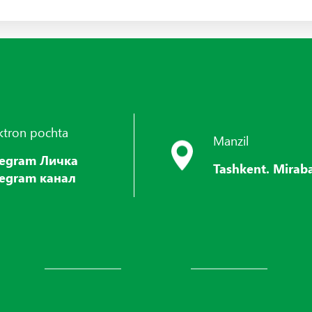
ktron pochta
Manzil
legram Личка
Tashkent. Miraba
legram канал